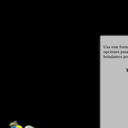
Usa este form
opciones para
brindamos p